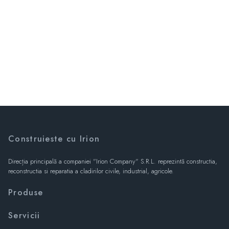
Construieste cu Irion
Direcția principală a companiei "Irion Company" S.R.L. reprezintă constructia,
reconstructia si reparatia a cladirilor civile, industrial, agricole.
Produse
Servicii