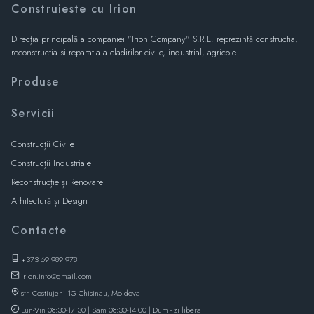
Construieste cu Irion
Direcția principală a companiei "Irion Company" S.R.L. reprezintă constructia,
reconstructia si reparatia a cladirilor civile, industrial, agricole.
Produse
Servicii
Construcții Civile
Construcții Industriale
Reconstrucție și Renovare
Arhitectură și Design
Contacte
+373 69 989 978
irion.info@gmail.com
str. Costiujeni 1G Chisinau, Moldova
Lun-Vin 08:30-17:30 | Sam 08:30-14:00 | Dum - zi libera