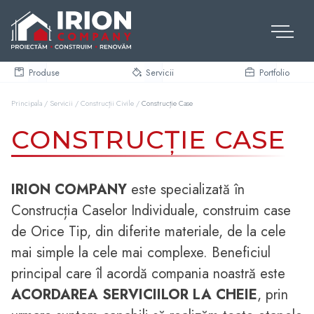
Skip
to
content
Produse
Servicii
Portfolio
Principala
/
Servicii
/
Construcții Civile
/
Construcție Case
CONSTRUCȚIE CASE
IRION COMPANY
este specializată în
Construcția Caselor Individuale, construim case
de Orice Tip, din diferite materiale, de la cele
mai simple la cele mai complexe. Beneficiul
principal care îl acordă compania noastră este
ACORDAREA SERVICIILOR LA CHEIE
, prin