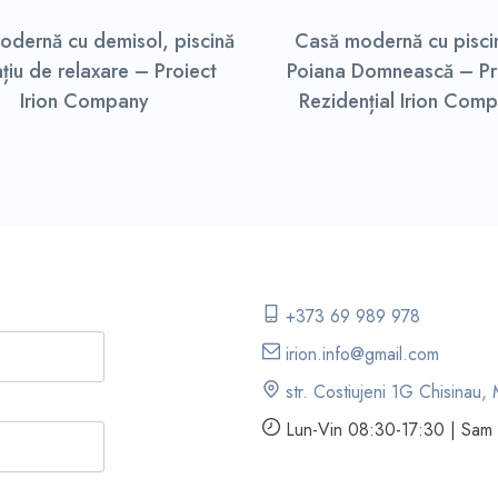
odernă cu demisol, piscină
Casă modernă cu piscin
ațiu de relaxare – Proiect
Poiana Domnească – Pr
Irion Company
Rezidențial Irion Com
+373 69 989 978
irion.info@gmail.com
str. Costiujeni 1G Chisinau,
Lun-Vin 08:30-17:30 | Sam 0