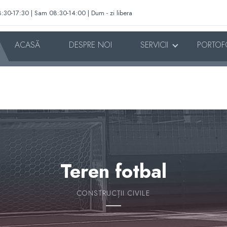
:30-17:30 | Sam 08:30-14:00 | Dum - zi libera
ACASĂ
DESPRE NOI
SERVICII
PORTOF
Teren fotbal
CONSTRUCȚII CIVILE