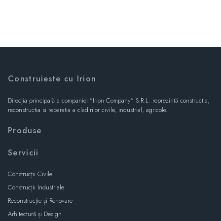
Construieste cu Irion
Direcția principală a companiei "Irion Company" S.R.L. reprezintă constructia,
reconstructia si reparatia a cladirilor civile, industrial, agricole.
Produse
Servicii
Construcții Civile
Construcții Industriale
Reconstrucție și Renovare
Arhitectură și Design