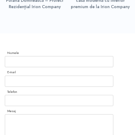
Poiana Domnească – Proiect
casă modernă cu interior
Rezidențial Irion Company
premium de la Irion Company
Numele
E-mail
Telefon
Mesaj