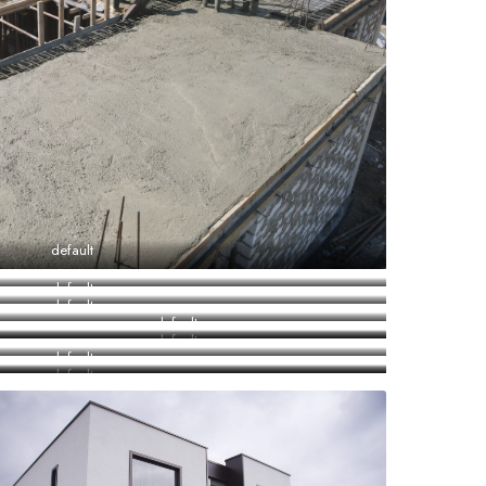
default
default
default
default
default
default
default