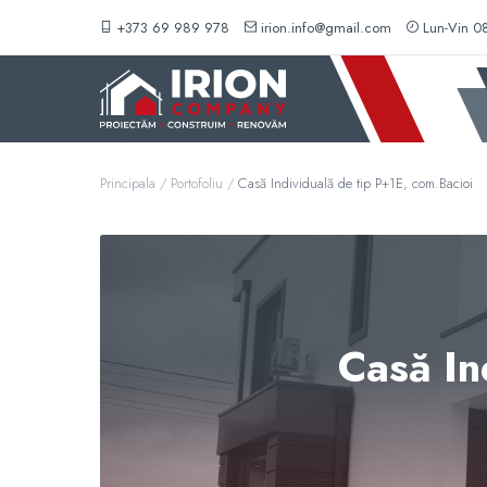
Skip
+373 69 989 978
irion.info@gmail.com
Lun-Vin 08
to
content
Principala
/
Portofoliu
/
Casă Individuală de tip P+1E, com.Bacioi
Casă In