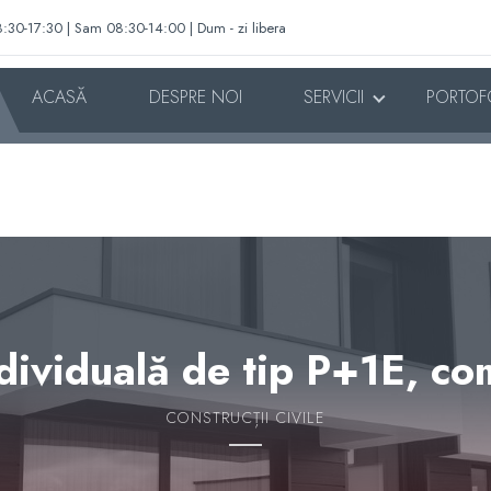
:30-17:30 | Sam 08:30-14:00 | Dum - zi libera
ACASĂ
DESPRE NOI
SERVICII
PORTOF
dividuală de tip P+1E, co
CONSTRUCȚII CIVILE