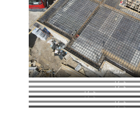
default
default
default
default
default
default
default