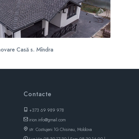
ovare Casă s. Mîndra
Contacte
+373 69 989 978
irion.info@gmail.com
str. Costiujeni 1G Chisinau, Moldova