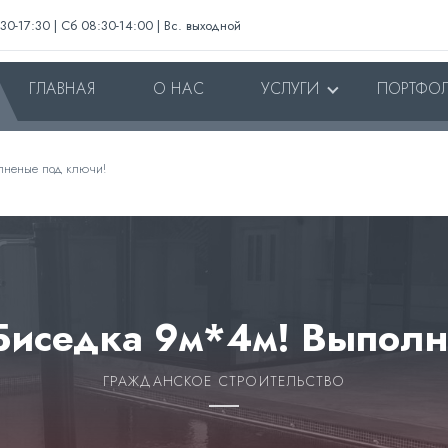
:30-17:30 | Сб 08:30-14:00 | Вс. выходной
ГЛАВНАЯ
О НАС
УСЛУГИ
ПОРТФО
лненые под ключи!
Биседка 9м*4м! Выпол
ГРАЖДАНСКОЕ СТРОИТЕЛЬСТВО