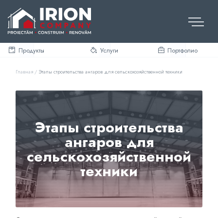
Skip
to
content
Продукты
Услуги
Портфолио
Главная
/
Этапы строительства ангаров для сельскохозяйственной техники
Этапы строительства
ангаров для
сельскохозяйственной
техники