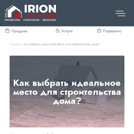
Skip
to
content
Продукты
Услуги
Портфолио
Главная
/
Как выбрать идеальное место для строительства дома?
Как выбрать идеальное
место для строительства
дома?