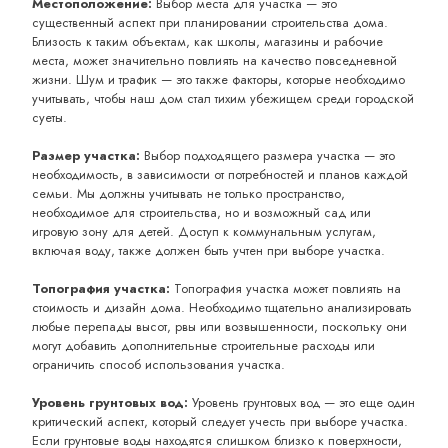
Местоположение:
Выбор места для участка — это
существенный аспект при планировании строительства дома.
Близость к таким объектам, как школы, магазины и рабочие
места, может значительно повлиять на качество повседневной
жизни. Шум и трафик — это также факторы, которые необходимо
учитывать, чтобы наш дом стал тихим убежищем среди городской
суеты.
Размер участка:
Выбор подходящего размера участка — это
необходимость, в зависимости от потребностей и планов каждой
семьи. Мы должны учитывать не только пространство,
необходимое для строительства, но и возможный сад или
игровую зону для детей. Доступ к коммунальным услугам,
включая воду, также должен быть учтен при выборе участка.
Топография участка:
Топография участка может повлиять на
стоимость и дизайн дома. Необходимо тщательно анализировать
любые перепады высот, рвы или возвышенности, поскольку они
могут добавить дополнительные строительные расходы или
ограничить способ использования участка.
Уровень грунтовых вод:
Уровень грунтовых вод — это еще один
критический аспект, который следует учесть при выборе участка.
Если грунтовые воды находятся слишком близко к поверхности,